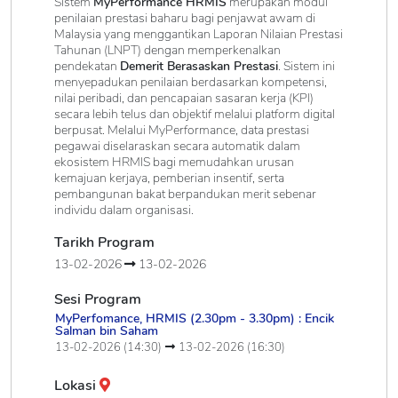
Sistem
MyPerformance HRMIS
merupakan modul
penilaian prestasi baharu bagi penjawat awam di
Malaysia yang menggantikan Laporan Nilaian Prestasi
Tahunan (LNPT) dengan memperkenalkan
pendekatan
Demerit Berasaskan Prestasi
. Sistem ini
menyepadukan penilaian berdasarkan kompetensi,
nilai peribadi, dan pencapaian sasaran kerja (KPI)
secara lebih telus dan objektif melalui platform digital
berpusat. Melalui MyPerformance, data prestasi
pegawai diselaraskan secara automatik dalam
ekosistem HRMIS bagi memudahkan urusan
kemajuan kerjaya, pemberian insentif, serta
pembangunan bakat berpandukan merit sebenar
individu dalam organisasi.
Tarikh Program
13-02-2026
13-02-2026
Sesi Program
MyPerfomance, HRMIS (2.30pm - 3.30pm) : Encik
Salman bin Saham
13-02-2026 (14:30)
13-02-2026 (16:30)
Lokasi