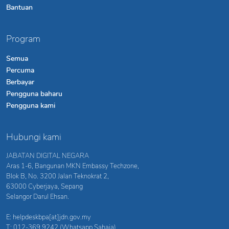
Bantuan
Program
Semua
Percuma
Berbayar
Pengguna baharu
Pengguna kami
Hubungi kami
JABATAN DIGITAL NEGARA
Aras 1-6, Bangunan MKN Embassy Techzone,
Blok B, No. 3200 Jalan Teknokrat 2,
63000 Cyberjaya, Sepang
Selangor Darul Ehsan.
E: helpdeskbpa[at]jdn.gov.my
T: 012-369 9242 (Whatsapp Sahaja)