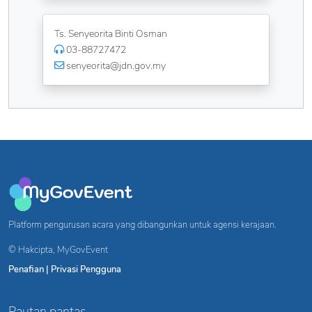
Ts. Senyeorita Binti Osman
03-88727472
senyeorita@jdn.gov.my
Platform pengurusan acara yang dibangunkan untuk agensi kerajaan.
© Hakcipta,
MyGovEvent
Penafian
|
Privasi Pengguna
Pautan pantas