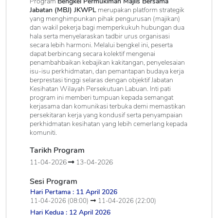
Program
Bengkel Permukiman Majlis Bersama
Jabatan (MBJ) JKWPL
merupakan platform strategik
yang menghimpunkan pihak pengurusan (majikan)
dan wakil pekerja bagi memperkukuh hubungan dua
hala serta menyelaraskan tadbir urus organisasi
secara lebih harmoni. Melalui bengkel ini, peserta
dapat berbincang secara kolektif mengenai
penambahbaikan kebajikan kakitangan, penyelesaian
isu-isu perkhidmatan, dan pemantapan budaya kerja
berprestasi tinggi selaras dengan objektif Jabatan
Kesihatan Wilayah Persekutuan Labuan. Inti pati
program ini memberi tumpuan kepada semangat
kerjasama dan komunikasi terbuka demi memastikan
persekitaran kerja yang kondusif serta penyampaian
perkhidmatan kesihatan yang lebih cemerlang kepada
komuniti.
Tarikh Program
11-04-2026
13-04-2026
Sesi Program
Hari Pertama : 11 April 2026
11-04-2026 (08:00)
11-04-2026 (22:00)
Hari Kedua : 12 April 2026