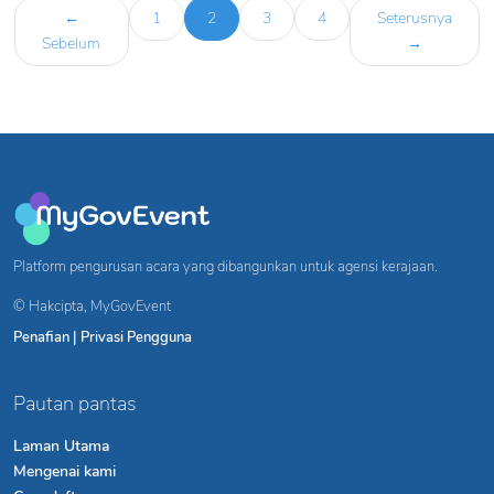
(current)
←
1
2
3
4
Seterusnya
Sebelum
→
Platform pengurusan acara yang dibangunkan untuk agensi kerajaan.
© Hakcipta,
MyGovEvent
Penafian
|
Privasi Pengguna
Pautan pantas
Laman Utama
Mengenai kami